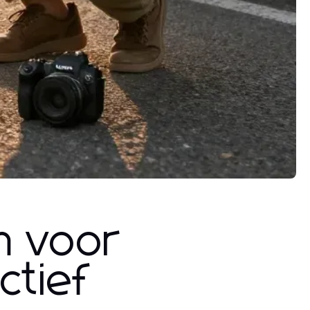
n voor
ctief