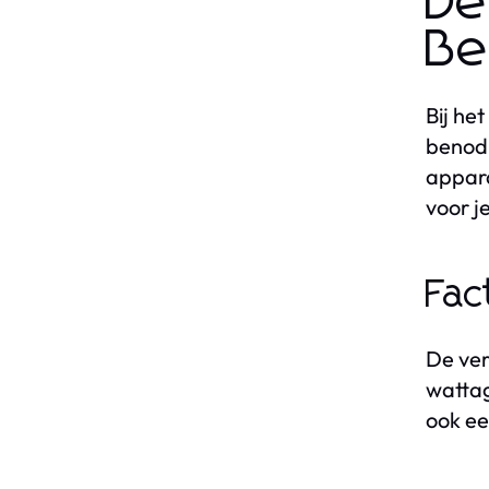
De
Be
Bij he
benodi
appara
voor j
Fac
De ver
wattag
ook ee