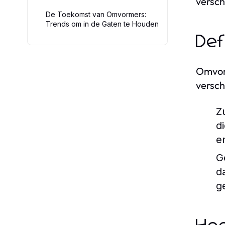
versch
De Toekomst van Omvormers:
Trends om in de Gaten te Houden
Def
Omvorm
versch
Z
d
e
G
d
g