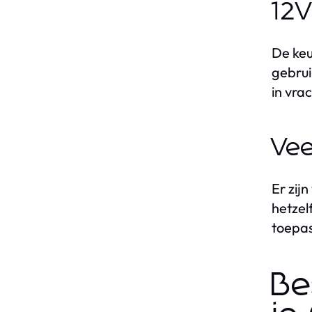
12V
De keu
gebrui
in vra
Vee
Er zij
hetzel
toepas
Be