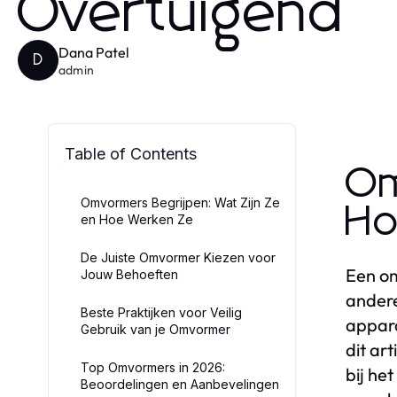
Overtuigend
Dana Patel
D
admin
Table of Contents
Om
Omvormers Begrijpen: Wat Zijn Ze
Ho
en Hoe Werken Ze
De Juiste Omvormer Kiezen voor
Een om
Jouw Behoeften
andere
Beste Praktijken voor Veilig
appara
Gebruik van je Omvormer
dit ar
Top Omvormers in 2026:
bij he
Beoordelingen en Aanbevelingen