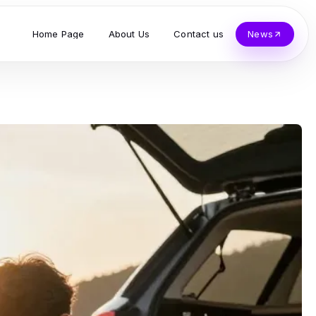
Home Page
About Us
Contact us
News