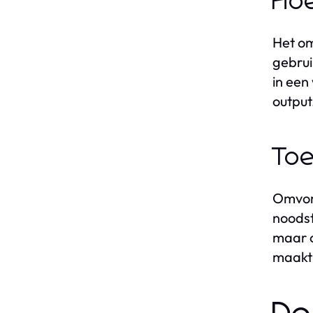
Ho
Het om
gebrui
in een
output
Toe
Omvorm
noodst
maar o
maakt 